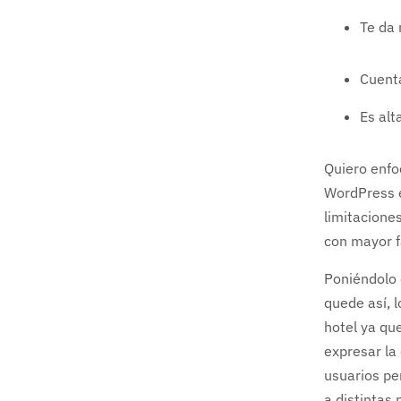
Te da 
Cuent
Es al
Quiero enfo
WordPress e
limitacione
con mayor f
Poniéndolo 
quede así, 
hotel ya qu
expresar la
usuarios pe
a distintas