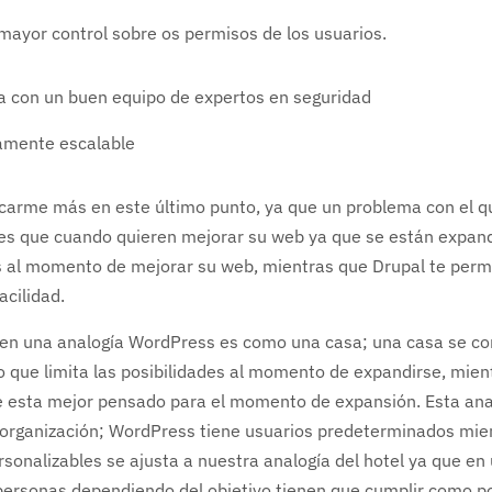
mayor control sobre os permisos de los usuarios.
a con un buen equipo de expertos en seguridad
tamente escalable
carme más en este último punto, ya que un problema con el qu
s que cuando quieren mejorar su web ya que se están expand
s al momento de mejorar su web, mientras que Drupal te permi
acilidad.
en una analogía WordPress es como una casa; una casa se c
lo que limita las posibilidades al momento de expandirse, mie
e esta mejor pensado para el momento de expansión. Esta ana
 organización; WordPress tiene usuarios predeterminados mien
rsonalizables se ajusta a nuestra analogía del hotel ya que en 
 personas dependiendo del objetivo tienen que cumplir como p