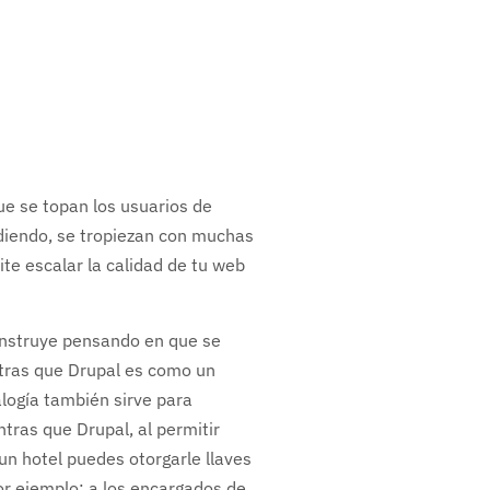
e se topan los usuarios de
iendo, se tropiezan con muchas
te escalar la calidad de tu web
onstruye pensando en que se
ntras que Drupal es como un
logía también sirve para
tras que Drupal, al permitir
un hotel puedes otorgarle llaves
or ejemplo: a los encargados de