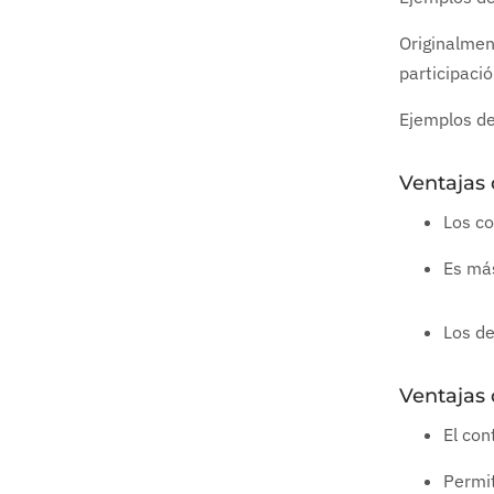
Originalmen
participaci
Ejemplos de
Ventajas
Los co
Es más
Los d
Ventajas
El con
Permi