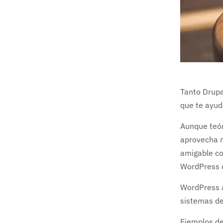
Tanto Drupa
que te ayud
Aunque teór
aprovecha 
amigable co
WordPress c
WordPress a
sistemas de
Ejemplos de