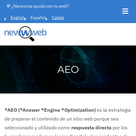
Pasar
💬 ¿Necesitas ayuda con tu web?
al
English
Español
Català
contenido
principal
AEO
*AEO (*Answer *Engine *Optimization)
es la estrategia
de preparar el contenido de un sitio web porque sea
seleccionado y utilizado como
respuesta directa
por los